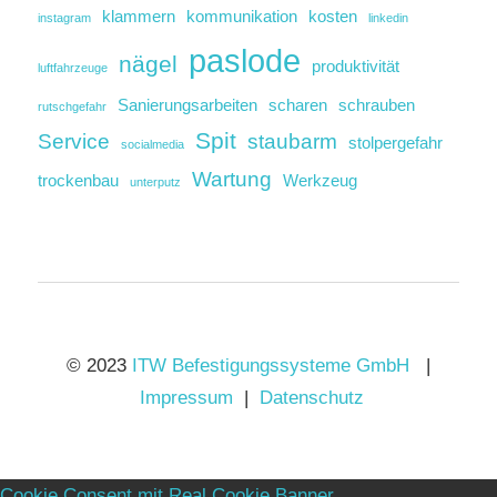
klammern
kommunikation
kosten
instagram
linkedin
paslode
nägel
produktivität
luftfahrzeuge
Sanierungsarbeiten
scharen
schrauben
rutschgefahr
Spit
Service
staubarm
stolpergefahr
socialmedia
Wartung
trockenbau
Werkzeug
unterputz
© 2023
ITW Befestigungssysteme GmbH
|
Impressum
|
Datenschutz
Cookie Consent mit Real Cookie Banner