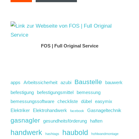
FOS | Full Original Service
Baustelle
apps
Arbeitssicherheit
azubi
bauwerk
befestigung
befestigungsmittel
bemessung
bemessungssoftware
checkliste
dübel
easymix
Elektriker
Elektrohandwerk
Gasnageltechnik
facebook
gasnagler
gesundheitsförderung
haften
handwerk
haubold
hashtags
hohlwandmontage