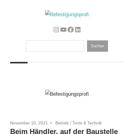
Zum
Inhalt
springen
Optimierte
Befestigungsprofi
Instagram
YouTube
Facebook
LinkedIn
Arbeitsweise
und
Suchen
Suchen
Betriebsführung
im
Handwerk
November 10, 2021
Betrieb
/
Tools & Technik
Beim Händler, auf der Baustelle