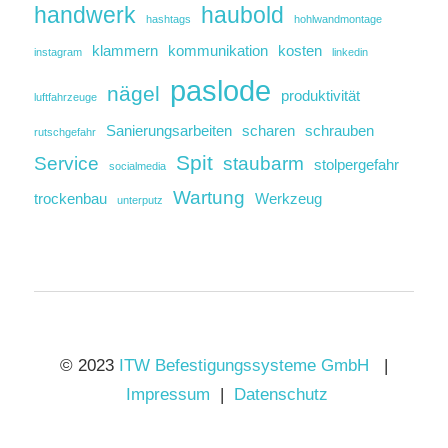
handwerk
haubold
hashtags
hohlwandmontage
klammern
kommunikation
kosten
instagram
linkedin
paslode
nägel
produktivität
luftfahrzeuge
Sanierungsarbeiten
scharen
schrauben
rutschgefahr
Spit
Service
staubarm
stolpergefahr
socialmedia
Wartung
trockenbau
Werkzeug
unterputz
© 2023
ITW Befestigungssysteme GmbH
|
Impressum
|
Datenschutz