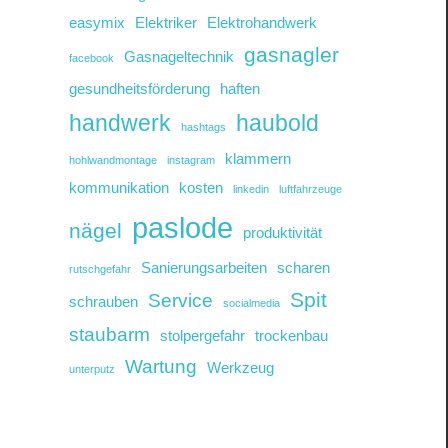
easymix
Elektriker
Elektrohandwerk
gasnagler
Gasnageltechnik
facebook
gesundheitsförderung
haften
handwerk
haubold
hashtags
klammern
hohlwandmontage
instagram
kommunikation
kosten
linkedin
luftfahrzeuge
paslode
nägel
produktivität
Sanierungsarbeiten
scharen
rutschgefahr
Spit
Service
schrauben
socialmedia
staubarm
stolpergefahr
trockenbau
Wartung
Werkzeug
unterputz