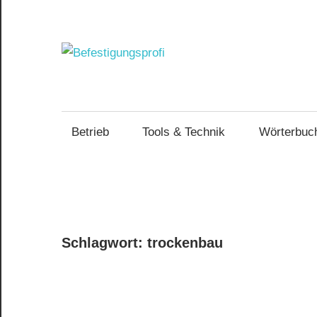
Zum
Inhalt
springen
Befestig
Optimierte
Arbeitsweise
und
Betriebsführung
Betrieb
Tools & Technik
Wörterbuc
im
Handwerk
Schlagwort:
trockenbau