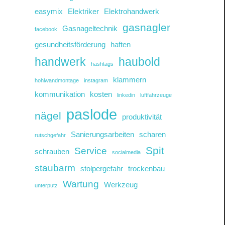
easymix
Elektriker
Elektrohandwerk
gasnagler
Gasnageltechnik
facebook
gesundheitsförderung
haften
handwerk
haubold
hashtags
klammern
hohlwandmontage
instagram
kommunikation
kosten
linkedin
luftfahrzeuge
paslode
nägel
produktivität
Sanierungsarbeiten
scharen
rutschgefahr
Spit
Service
schrauben
socialmedia
staubarm
stolpergefahr
trockenbau
Wartung
Werkzeug
unterputz