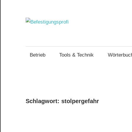
Zum
Inhalt
springen
Befestig
Optimierte
Arbeitsweise
und
Betriebsführung
Betrieb
Tools & Technik
Wörterbuc
im
Handwerk
Schlagwort:
stolpergefahr