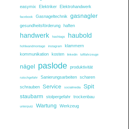
easymix
Elektriker
Elektrohandwerk
gasnagler
Gasnageltechnik
facebook
gesundheitsförderung
haften
handwerk
haubold
hashtags
klammern
hohlwandmontage
instagram
kommunikation
kosten
linkedin
luftfahrzeuge
paslode
nägel
produktivität
Sanierungsarbeiten
scharen
rutschgefahr
Spit
Service
schrauben
socialmedia
staubarm
stolpergefahr
trockenbau
Wartung
Werkzeug
unterputz