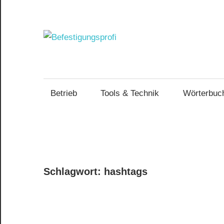
Zum
Inhalt
springen
Befestig
Optimierte
Arbeitsweise
und
Betriebsführung
Betrieb
Tools & Technik
Wörterbuc
im
Handwerk
Schlagwort:
hashtags