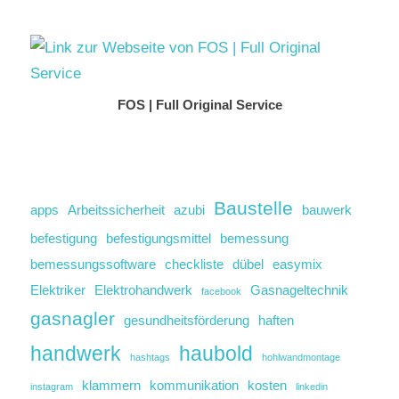
FOS | Full Original Service
Baustelle
apps
Arbeitssicherheit
azubi
bauwerk
befestigung
befestigungsmittel
bemessung
bemessungssoftware
checkliste
dübel
easymix
Elektriker
Elektrohandwerk
Gasnageltechnik
facebook
gasnagler
gesundheitsförderung
haften
handwerk
haubold
hashtags
hohlwandmontage
klammern
kommunikation
kosten
instagram
linkedin