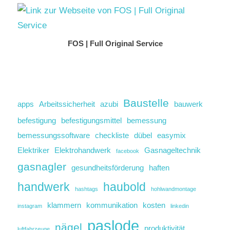
FOS | Full Original Service
Baustelle
apps
Arbeitssicherheit
azubi
bauwerk
befestigung
befestigungsmittel
bemessung
bemessungssoftware
checkliste
dübel
easymix
Elektriker
Elektrohandwerk
Gasnageltechnik
facebook
gasnagler
gesundheitsförderung
haften
handwerk
haubold
hashtags
hohlwandmontage
klammern
kommunikation
kosten
instagram
linkedin
paslode
nägel
produktivität
luftfahrzeuge