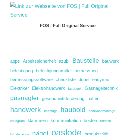
FOS | Full Original Service
Baustelle
apps
Arbeitssicherheit
azubi
bauwerk
befestigung
befestigungsmittel
bemessung
bemessungssoftware
checkliste
dübel
easymix
Elektriker
Elektrohandwerk
Gasnageltechnik
facebook
gasnagler
gesundheitsförderung
haften
handwerk
haubold
hashtags
hohlwandmontage
klammern
kommunikation
kosten
instagram
linkedin
paslode
nägel
produktivität
luftfahrzeuge