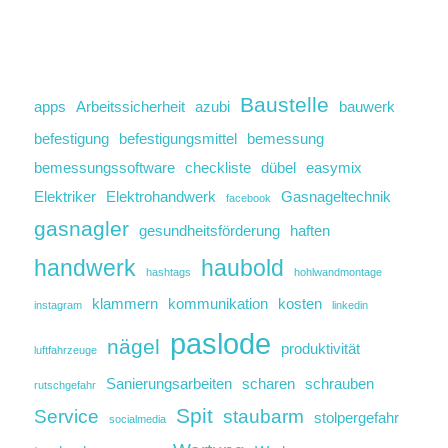
Baustelle
apps
Arbeitssicherheit
azubi
bauwerk
befestigung
befestigungsmittel
bemessung
bemessungssoftware
checkliste
dübel
easymix
Elektriker
Elektrohandwerk
Gasnageltechnik
facebook
gasnagler
gesundheitsförderung
haften
handwerk
haubold
hashtags
hohlwandmontage
klammern
kommunikation
kosten
instagram
linkedin
paslode
nägel
produktivität
luftfahrzeuge
Sanierungsarbeiten
scharen
schrauben
rutschgefahr
Spit
Service
staubarm
stolpergefahr
socialmedia