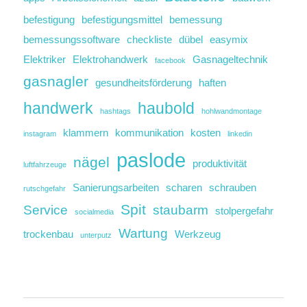
befestigung
befestigungsmittel
bemessung
bemessungssoftware
checkliste
dübel
easymix
Elektriker
Elektrohandwerk
Gasnageltechnik
facebook
gasnagler
gesundheitsförderung
haften
handwerk
haubold
hashtags
hohlwandmontage
klammern
kommunikation
kosten
instagram
linkedin
paslode
nägel
produktivität
luftfahrzeuge
Sanierungsarbeiten
scharen
schrauben
rutschgefahr
Spit
Service
staubarm
stolpergefahr
socialmedia
Wartung
trockenbau
Werkzeug
unterputz