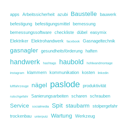
Baustelle
apps
Arbeitssicherheit
azubi
bauwerk
befestigung
befestigungsmittel
bemessung
bemessungssoftware
checkliste
dübel
easymix
Elektriker
Elektrohandwerk
Gasnageltechnik
facebook
gasnagler
gesundheitsförderung
haften
handwerk
haubold
hashtags
hohlwandmontage
klammern
kommunikation
kosten
instagram
linkedin
paslode
nägel
produktivität
luftfahrzeuge
Sanierungsarbeiten
scharen
schrauben
rutschgefahr
Spit
Service
staubarm
stolpergefahr
socialmedia
Wartung
trockenbau
Werkzeug
unterputz