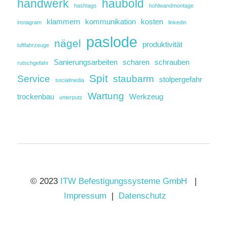
handwerk
haubold
hashtags
hohlwandmontage
klammern
kommunikation
kosten
instagram
linkedin
paslode
nägel
produktivität
luftfahrzeuge
Sanierungsarbeiten
scharen
schrauben
rutschgefahr
Spit
Service
staubarm
stolpergefahr
socialmedia
Wartung
trockenbau
Werkzeug
unterputz
© 2023
ITW Befestigungssysteme GmbH
|
Impressum
|
Datenschutz