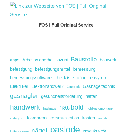
FOS | Full Original Service
Baustelle
apps
Arbeitssicherheit
azubi
bauwerk
befestigung
befestigungsmittel
bemessung
bemessungssoftware
checkliste
dübel
easymix
Elektriker
Elektrohandwerk
Gasnageltechnik
facebook
gasnagler
gesundheitsförderung
haften
handwerk
haubold
hashtags
hohlwandmontage
klammern
kommunikation
kosten
instagram
linkedin
paslode
nägel
produktivität
luftfahrzeuge